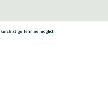
 kurzfristige Termine möglich!
 nach telefonischer Vereinbarung.
0660/440 1920